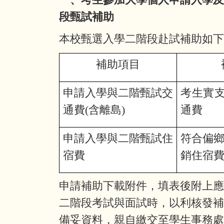
段甄試補助
本校甄選入學二階段赴試補助如下
補助項目
申請入學與二階甄試交
考生實
通費
(
含離島
)
通費
申請入學與二階甄試住
符合偏
宿費
銷住宿
申請補助下載附件，填表後附上
二階段考試與面試時，以利核發
備妥資料，親自繳交至學生事務處