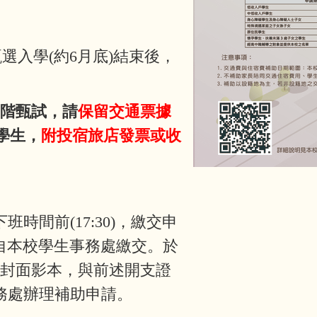
選入學(約6月底)結束後，
階甄試，請
保留交通票據
學生，
附投宿旅店發票或收
時間前(17:30)，繳交申
親自本校學生事務處繳交。於
摺封面影本，與前述開支證
事務處辦理補助申請。