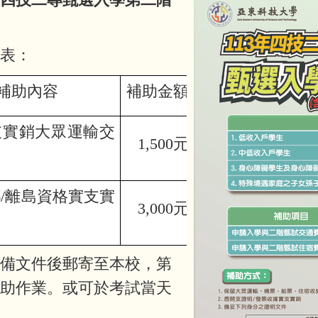
表：
補助內容
補助金額
支實銷大眾運輸交
1,500
元
鄉
/
離島資格實支實
3,000
元
費
應備文件後郵寄至本校，第
補助作業。或可於考試當天