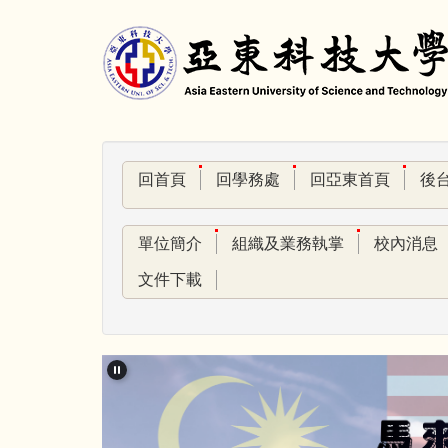
跳
到
主
要
內
容
區
回首頁
回學務處
回亞東首頁
後
單位簡介
組織及業務執掌
校內消息
文件下載