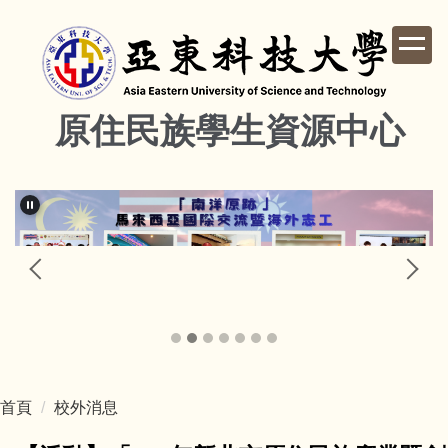
跳
到
主
要
內
原住民族學生資源中心
容
區
首頁
校外消息