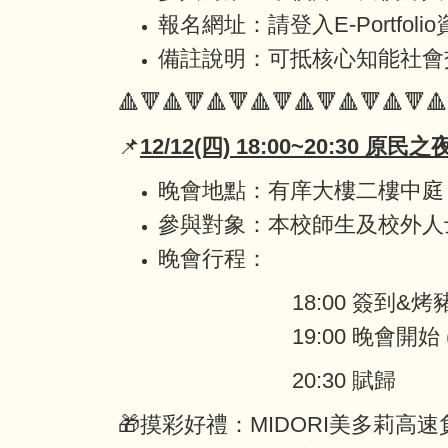
報名網址：請登入E-Portfol
備註說明：可抵核心知能社會交
🔺🔻🔺🔻🔺🔻🔺🔻🔺🔻🔺🔻🔺🔻🔺
📌
12/12(四) 18:00~20:30 原民之
晚會地點：有庠大樓二樓中庭
參與對象：本校師生及校外人
晚會行程：
18:00 簽到&烤豬饗宴
19:00 晚會開始 (長
20:30 賦歸
🎁摸彩好禮：MIDORI美多莉高