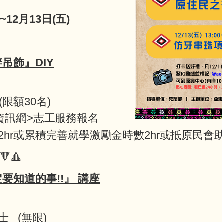
~12月13日(五)
辨吊飾
』
DIY
限額30名)
io資訊網>志工服務報名
r或累積完善就學激勵金時數2hr或抵原民會助學
🔻🔺
要知道的事!!
』
講座
 (無限)