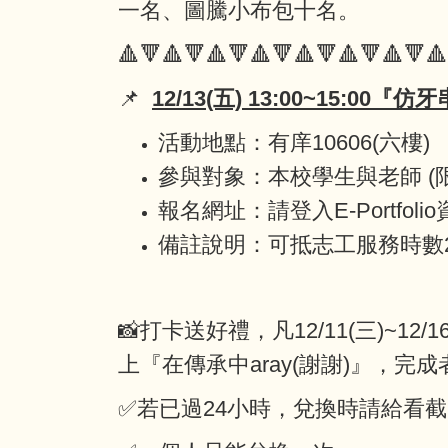
一名、圖騰小布包十名。
🔺🔻🔺🔻🔺🔻🔺🔻🔺🔻🔺🔻🔺🔻🔺
📌
12/13(五) 13:00~15:00『
活動地點：有庠10606(六樓)
參與對象：本校學生與老師 (限
報名網址：請登入E-Portfol
備註說明：可抵志工服務時數2h
📸打卡送好禮，凡12/11(三)~12
上『在傳承中aray(謝謝)』，完成
✅若已過24小時，兌換時請給看