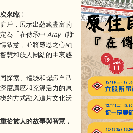
次來臨！
的窗戶，展示出蘊藏豐富的
題定為「在傳承中
Aray
（謝
深情致意，並將感恩之心融
先智慧和族人團結的由衷感
共同探索、體驗和認識自己
、深度講座和充滿活力的原
多樣的方式融入這片文化沃
，重拾族人的故事與智慧，
！