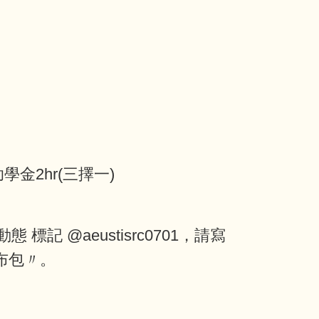
金2hr(三擇一)
標記 @aeustisrc0701，請寫
小布包〃。