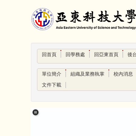
跳
到
主
要
內
容
區
回首頁
回學務處
回亞東首頁
後
單位簡介
組織及業務執掌
校內消息
文件下載