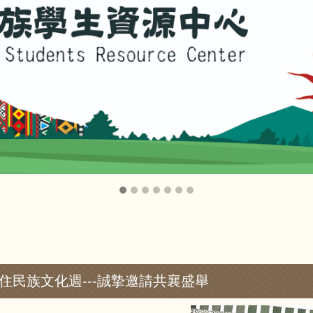
原住民族文化週---誠摯邀請共襄盛舉