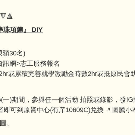
🔻🔺
仿牙串珠項鍊』 DIY
額30名)
io資訊網>志工服務報名
r或累積完善就學激勵金時數2hr或抵原民會助學
/16(一)期間，參與任一個活動 拍照或錄影，發IG動態 
者即可到原資中心(有庠10609C)兌換 〃圖騰
截圖。