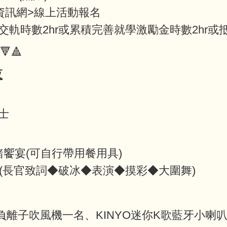
io資訊網>線上活動報名
軌時數2hr或累積完善就學激勵金時數2hr或抵原
🔻🔺
夜
士
(可自行帶用餐用具)
官致詞◆破冰◆表演◆摸彩◆大圍舞)
速負離子吹風機一名、KINYO迷你K歌藍牙小喇