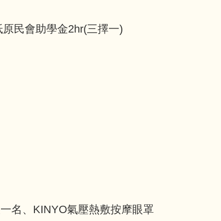
民會助學金2hr(三擇一)
叭一名、KINYO氣壓熱敷按摩眼罩