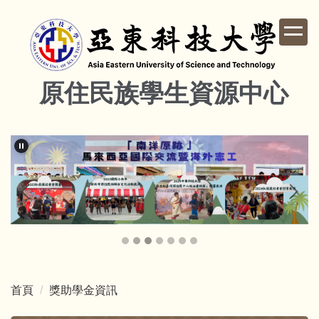
跳
到
主
要
內
原住民族學生資源中心
容
區
首頁
獎助學金資訊