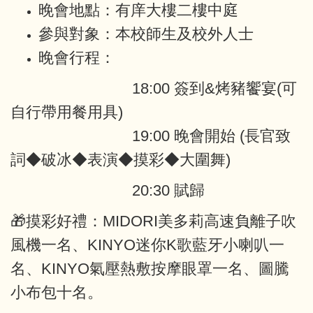
晚會地點：有庠大樓二樓中庭
參與對象：本校師生及校外人士
晚會行程：
18:00 簽到&烤豬饗宴(可
自行帶用餐用具)
19:00 晚會開始 (長官致
詞◆破冰◆表演◆摸彩◆大圍舞)
20:30 賦歸
🎁摸彩好禮：MIDORI美多莉高速負離子吹
風機一名、KINYO迷你K歌藍牙小喇叭一
名、KINYO氣壓熱敷按摩眼罩一名、圖騰
小布包十名。