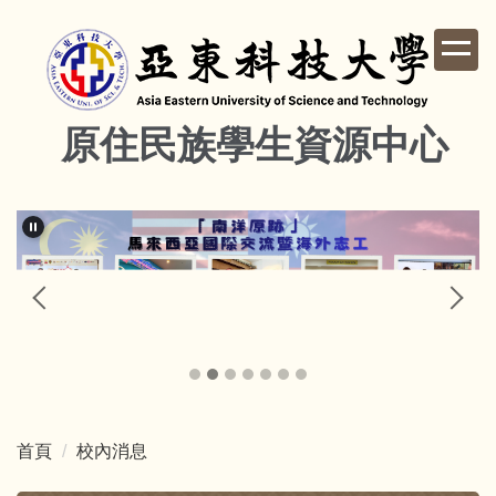
跳
到
主
要
內
原住民族學生資源中心
容
區
首頁
校內消息