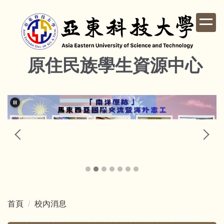
跳
到
主
要
內
原住民族學生資源中心
容
區
首頁
校內消息