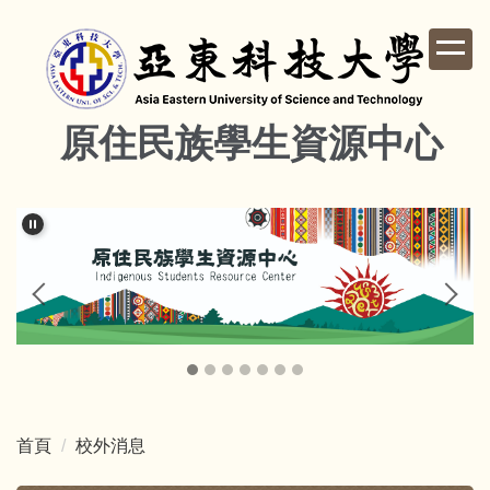
跳
到
主
要
內
原住民族學生資源中心
容
區
首頁
校外消息