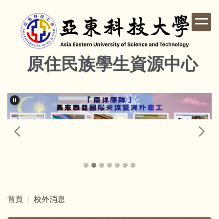
跳
到
主
要
內
原住民族學生資源中心
容
區
首頁
校外消息