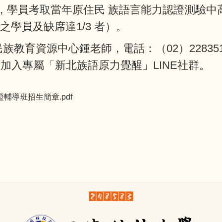
加，學員考取當年原住民 族語言能力認證測驗
學員及缺席達1/3 者）。
教育資源中心鍾老師，電話：（02）228351
edu.tw，或加入專屬「新北族語原力覺醒」LINE社群。
語認證輔導班招生簡章.pdf