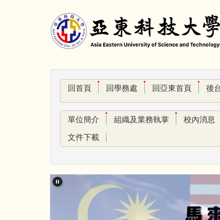
跳
到
主
要
內
容
區
回首頁
回學務處
回亞東首頁
後
單位簡介
組織及業務執掌
校內消息
文件下載