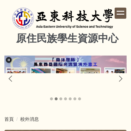
跳
到
主
要
內
原住民族學生資源中心
容
區
首頁
校外消息