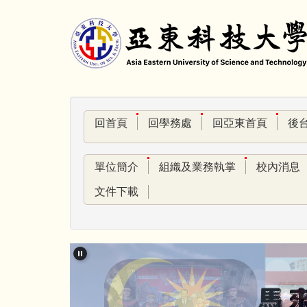
跳
到
主
要
內
容
區
回首頁
回學務處
回亞東首頁
後
單位簡介
組織及業務執掌
校內消息
文件下載