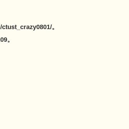
ust_crazy0801/。
09。