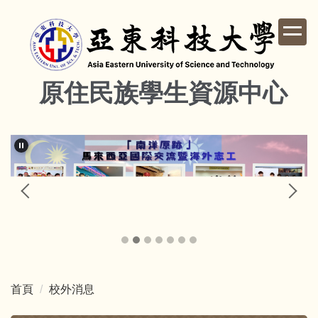
跳
到
主
要
內
原住民族學生資源中心
容
區
首頁
校外消息