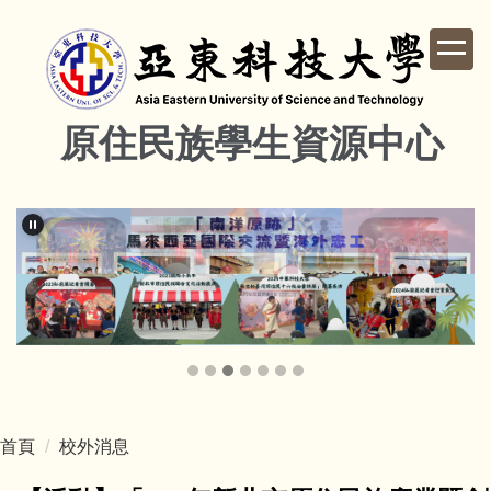
跳
到
主
要
內
原住民族學生資源中心
容
區
首頁
校外消息